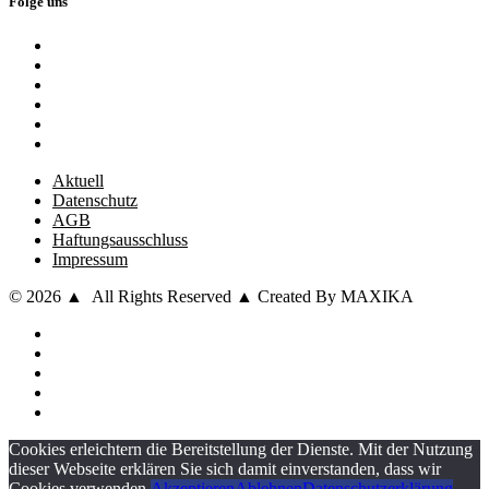
Folge uns
Aktuell
Datenschutz
AGB
Haftungsausschluss
Impressum
© 2026 ▲ All Rights Reserved ▲ Created By MAXIKA
Cookies erleichtern die Bereitstellung der Dienste. Mit der Nutzung
dieser Webseite erklären Sie sich damit einverstanden, dass wir
Cookies verwenden.
Akzeptieren
Ablehnen
Datenschutzerklärung