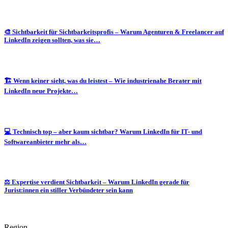
🎨 Sichtbarkeit für Sichtbarkeitsprofis – Warum Agenturen & Freelancer auf
LinkedIn zeigen sollten, was sie…
🏗️ Wenn keiner sieht, was du leistest – Wie industrienahe Berater mit
LinkedIn neue Projekte…
💻 Technisch top – aber kaum sichtbar? Warum LinkedIn für IT- und
Softwareanbieter mehr als…
⚖️ Expertise verdient Sichtbarkeit – Warum LinkedIn gerade für
Jurist:innen ein stiller Verbündeter sein kann
Region