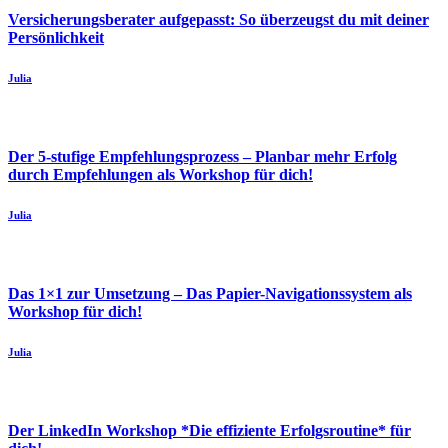
Versicherungsberater aufgepasst: So überzeugst du mit deiner
Persönlichkeit
Julia
Der 5-stufige Empfehlungsprozess – Planbar mehr Erfolg
durch Empfehlungen als Workshop für dich!
Julia
Das 1×1 zur Umsetzung – Das Papier-Navigationssystem als
Workshop für dich!
Julia
Der LinkedIn Workshop *Die effiziente Erfolgsroutine* für