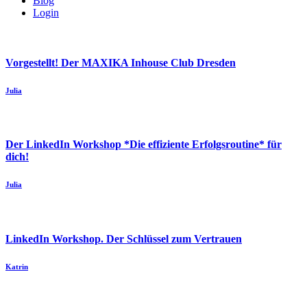
Blog
Login
Vorgestellt! Der MAXIKA Inhouse Club Dresden
Julia
Der LinkedIn Workshop *Die effiziente Erfolgsroutine* für
dich!
Julia
LinkedIn Workshop. Der Schlüssel zum Vertrauen
Katrin