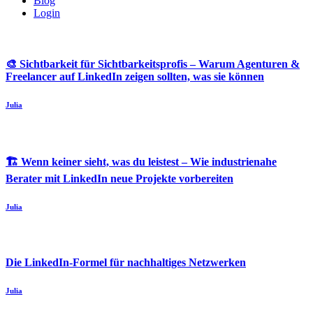
Blog
Login
🎨 Sichtbarkeit für Sichtbarkeitsprofis – Warum Agenturen &
Freelancer auf LinkedIn zeigen sollten, was sie können
Julia
🏗️ Wenn keiner sieht, was du leistest – Wie industrienahe
Berater mit LinkedIn neue Projekte vorbereiten
Julia
Die LinkedIn-Formel für nachhaltiges Netzwerken
Julia